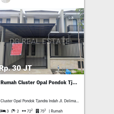
Rp. 30 JT
Rumah Cluster Opal Pondok Tjandra!!!
Cluster Opal Pondok Tjandra Indah Jl. Delima * No. **
2
2
3
2
72
75
| Rumah