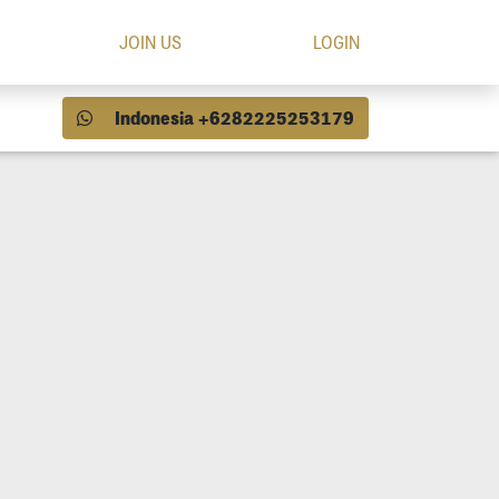
JOIN US
LOGIN
Indonesia +6282225253179