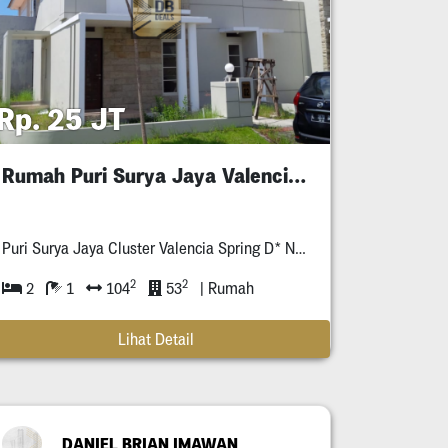
Rp. 25 JT
Rumah Puri Surya Jaya Valencia Spring
Puri Surya Jaya Cluster Valencia Spring D* No. *
2
2
2
1
104
53
| Rumah
Lihat Detail
DANIEL BRIAN IMAWAN