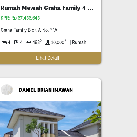
Rumah Mewah Graha Family 4 Lantai Baru Gress!!!
KPR: Rp.67,456,645
Graha Family Blok A No. **A
2
2
4
4
468
10,000
| Rumah
Lihat Detail
DANIEL BRIAN IMAWAN