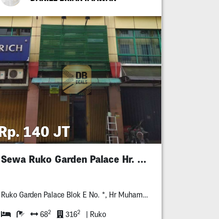
Rp. 140 JT
Sewa Ruko Garden Palace Hr. Muhammad
Ruko Garden Palace Blok E No. *, Hr Muhammad, Surabaya Barat
2
2
68
316
| Ruko