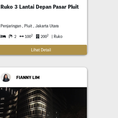
Ruko 3 Lantai Depan Pasar Pluit
Penjaringan , Pluit , Jakarta Utara
2
2
2
100
200
| Ruko
Lihat Detail
FIANNY LIM