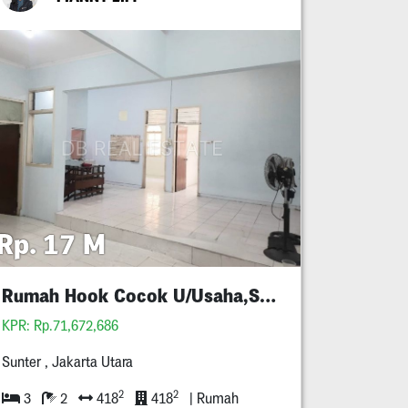
Rp. 17 M
Rumah Hook Cocok U/Usaha,Sunter,Jakut
KPR: Rp.71,672,686
Sunter , Jakarta Utara
2
2
3
2
418
418
| Rumah