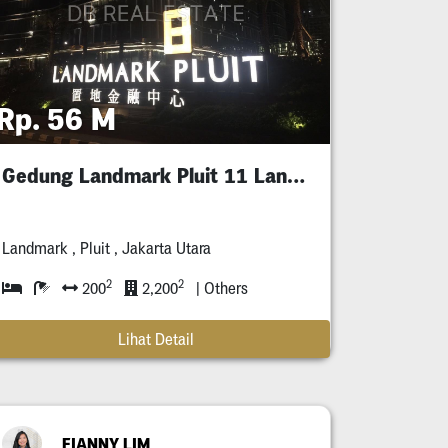
Rp. 56 M
Gedung Landmark Pluit 11 Lantai
Landmark , Pluit , Jakarta Utara
2
2
200
2,200
| Others
Lihat Detail
FIANNY LIM