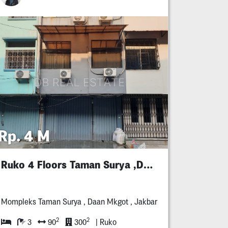
Rp. 4 M
Ruko 4 Floors Taman Surya ,Daan Mogot, Jakbar
Mompleks Taman Surya , Daan Mkgot , Jakbar
2
2
3
90
300
| Ruko