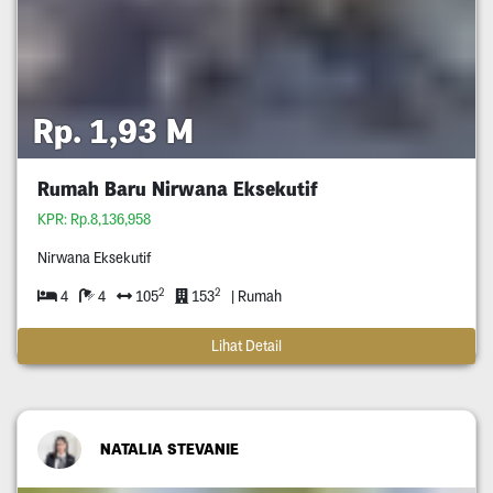
Rp. 1,93 M
Rumah Baru Nirwana Eksekutif
KPR: Rp.8,136,958
Nirwana Eksekutif
2
2
4
4
105
153
| Rumah
Lihat Detail
NATALIA STEVANIE