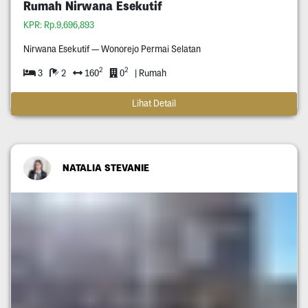
Rumah Nirwana Esekutif
KPR: Rp.9,696,893
Nirwana Esekutif — Wonorejo Permai Selatan
2
2
3
2
160
0
| Rumah
Lihat Detail
NATALIA STEVANIE