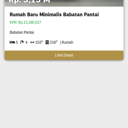
Rumah Baru Minimalis Babatan Pantai
KPR: Rp.13,280,527
Babatan Pantai
2
2
5
4
153
216
| Rumah
Lihat Detail