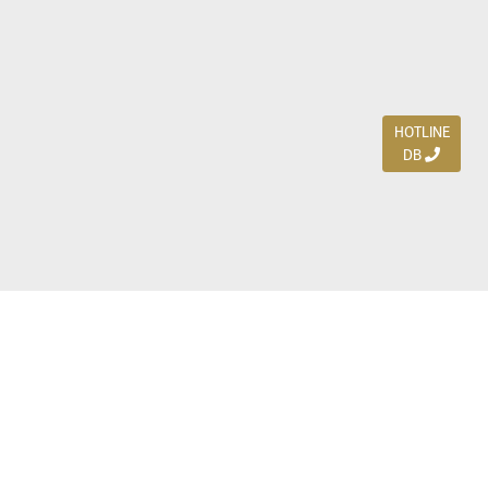
HOTLINE
DB
Jl. Dharmahusada Indah Timur 15 / Blok V 305,