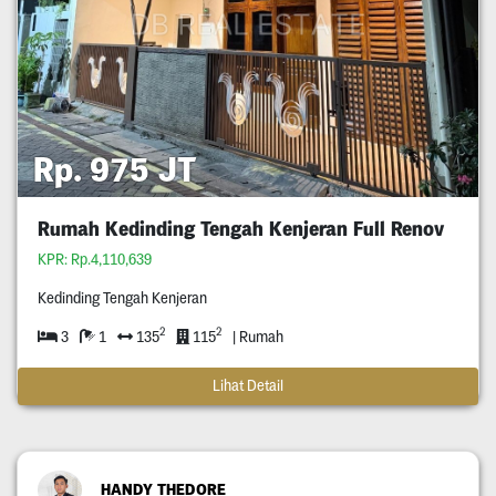
Rp. 975 JT
Rumah Kedinding Tengah Kenjeran Full Renov
KPR: Rp.4,110,639
Kedinding Tengah Kenjeran
2
2
3
1
135
115
| Rumah
Lihat Detail
HANDY THEDORE