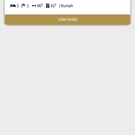
2
2
2
1
90
42
| Rumah
Lihat Detail