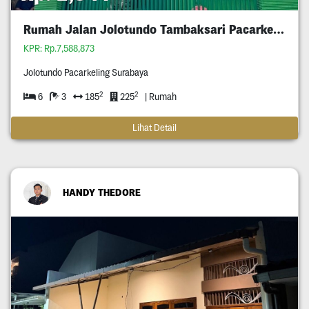
Rumah Jalan Jolotundo Tambaksari Pacarkeling
KPR: Rp.7,588,873
Jolotundo Pacarkeling Surabaya
2
2
6
3
185
225
| Rumah
Lihat Detail
HANDY THEDORE