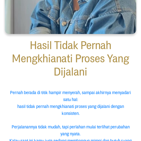
Hasil Tidak Pernah
Mengkhianati Proses Yang
Dijalani
Pernah berada di titik hampir menyerah, sampai akhirnya menyadari
satu hal:
hasil tidak pernah mengkhianati proses yang dijalani dengan
konsisten.
Perjalanannya tidak mudah, tapi perlahan mulai terlihat perubahan
yang nyata.
Kalau saat ini kamu juga sedang membangun mimpi dan butuh ruang